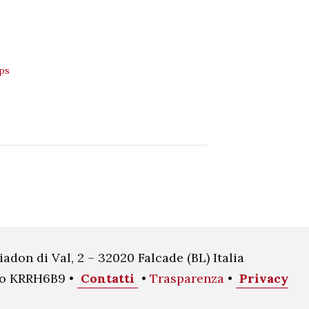
ps
iadon di Val, 2 – 32020 Falcade (BL) Italia
oco KRRH6B9 •
Contatti
•
Trasparenza
•
Privacy