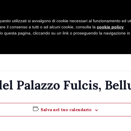
uesto utilizzati si avvalgono di cookie necessari al funzionamento ed utili 
are il consenso a tutti o ad alcuni cookie, consulta la
cookie policy
.
Home
Chi Siamo
Calendario
 questa pagina, cliccando su un link o proseguendo la navigazione in a
el Palazzo Fulcis, Bel
Salva nel tuo calendario