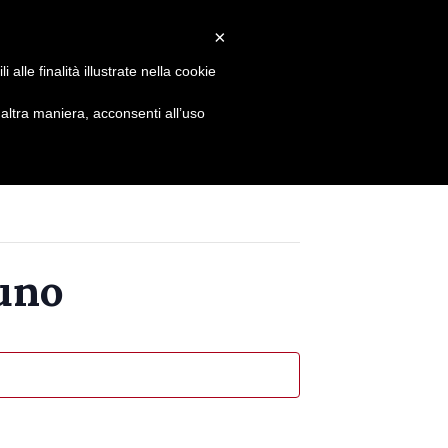
Contatti
Newsletter
×
alle finalità illustrate nella cookie
Corsi
Spettacoli
News
Sostienici
ltra maniera, acconsenti all’uso
luno