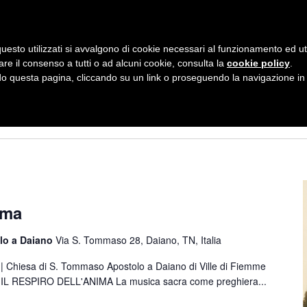
uesto utilizzati si avvalgono di cookie necessari al funzionamento ed utili 
are il consenso a tutti o ad alcuni cookie, consulta la
cookie policy
.
Home
Chi Siamo
Calendario
 questa pagina, cliccando su un link o proseguendo la navigazione in a
ima
lo a Daiano
Via S. Tommaso 28, Daiano, TN, Italia
| Chiesa di S. Tommaso Apostolo a Daiano di Ville di Fiemme
L RESPIRO DELL'ANIMA La musica sacra come preghiera...