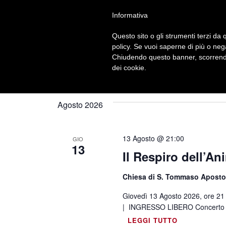
Home
>
Luogo
>
Teatro Navalge di Moena
Seguici su
Informativa
Questo sito o gli strumenti terzi da q
policy. Se vuoi saperne di più o neg
Chiudendo questo banner, scorrendo
dei cookie.
Agosto 2026
13 Agosto @ 21:00
GIO
13
Il Respiro dell’An
Chiesa di S. Tommaso Aposto
Giovedì 13 Agosto 2026, ore 21 
| INGRESSO LIBERO Concerto I
LEGGI TUTTO