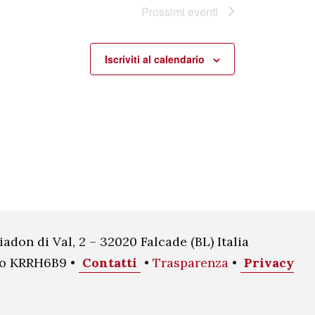
Prossimi eventi
Iscriviti al calendario
iadon di Val, 2 – 32020 Falcade (BL) Italia
oco KRRH6B9 •
Contatti
•
Trasparenza
•
Privacy