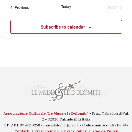
Today
Next
Events
Previous
Events
Subscribe to calendar
Associazione Culturale “Le Muse e le Dolomiti”
• Fraz. Tabiadon di Val,
2 – 32020 Falcade (BL) Italia
C.F. / P.I. 01176210258 • musedolomiti@pec.it • Codice univoco KRRH6B9 •
Contatti
•
Trasparenza
•
Privacy Policy
•
Cookie Policy