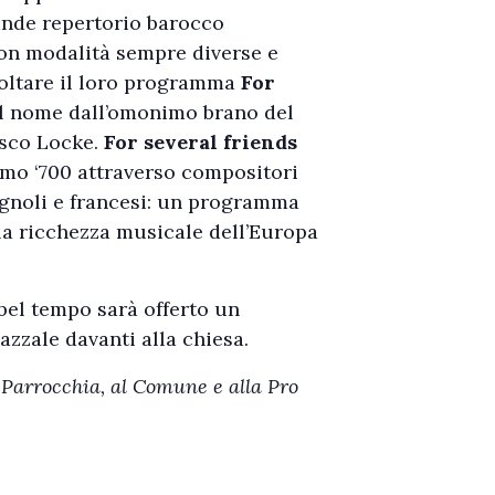
ande repertorio barocco
con modalità sempre diverse e
coltare il loro programma
For
il nome dall’omonimo brano del
esco Locke.
For several friends
imo ‘700 attraverso compositori
spagnoli e francesi: un programma
la ricchezza musicale dell’Europa
 bel tempo sarà offerto un
iazzale davanti alla chiesa.
 Parrocchia, al Comune e alla Pro