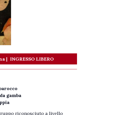
na |
INGRESSO LIBERO
 barocco
 da gamba
ppia
gruppo riconosciuto a livello