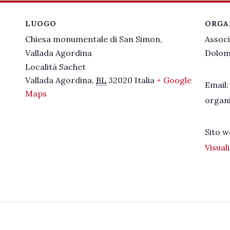
LUOGO
ORGA
Chiesa monumentale di San Simon,
Associ
Vallada Agordina
Dolomi
Località Sachet
Vallada Agordina
,
BL
32020
Italia
+ Google
Email:
Maps
organ
Sito w
Visual