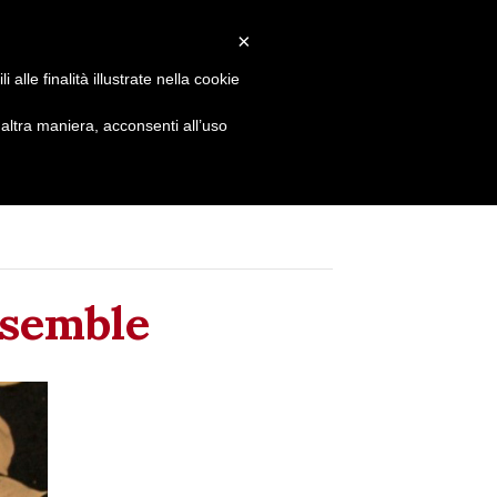
Contatti
Newsletter
×
alle finalità illustrate nella cookie
Corsi
Spettacoli
News
Sostienici
ltra maniera, acconsenti all’uso
nsemble