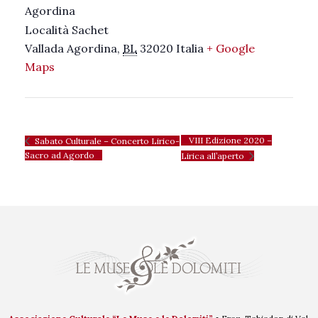
Agordina
Località Sachet
Vallada Agordina
,
BL
32020
Italia
+ Google
Maps
VIII Edizione 2020 –
Sabato Culturale – Concerto Lirico-
Sacro ad Agordo
Lirica all’aperto