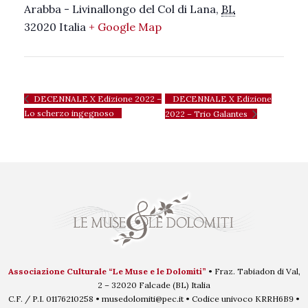
Arabba - Livinallongo del Col di Lana
,
BL
32020
Italia
+ Google Map
DECENNALE X Edizione
DECENNALE X Edizione 2022 –
Lo scherzo ingegnoso
2022 – Trio Galantes
Associazione Culturale “Le Muse e le Dolomiti”
• Fraz. Tabiadon di Val,
2 – 32020 Falcade (BL) Italia
C.F. / P.I. 01176210258 • musedolomiti@pec.it • Codice univoco KRRH6B9 •