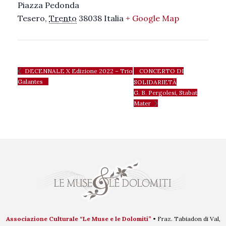
Piazza Pedonda
Tesero
,
Trento
38038
Italia
+ Google Map
CONCERTO DI
DECENNALE X Edizione 2022 – Trio
Galantes
SOLIDARIETÀ
G. B. Pergolesi, Stabat
Mater
Associazione Culturale “Le Muse e le Dolomiti”
• Fraz. Tabiadon di Val,